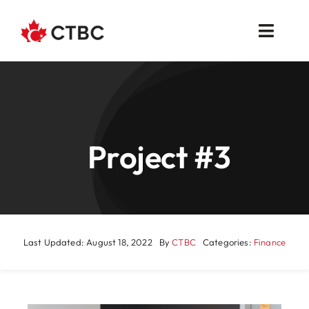
Skip
to
Toggl
content
Navig
About Us
Membership
Project #3
Events
Business Opportunities
Publications
Last Updated: August 18, 2022
By
CTBC
Categories:
Finance
CTBC WON